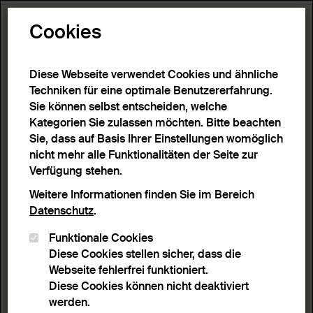
Toggle N
Cookies
11 Ergebnisse
Diese Webseite verwendet Cookies und ähnliche
Techniken für eine optimale Benutzererfahrung.
Sie können selbst entscheiden, welche
Start
>
Detailsuche
>
Suchergebnisse
Kategorien Sie zulassen möchten. Bitte beachten
Sie, dass auf Basis Ihrer Einstellungen womöglich
nicht mehr alle Funktionalitäten der Seite zur
Filter
Verfügung stehen.
Weitere Informationen finden Sie im Bereich
Datenschutz
.
Aktive Filter:
Funktionale Cookies
Entferne Filter
Objektbezeichnung :
nara-ehon
Diese Cookies stellen sicher, dass die
Webseite fehlerfrei funktioniert.
Sortieren nach
Anzahl Ergebnisse
Diese Cookies können nicht deaktiviert
Listenansicht
Leuchtpultansicht
werden.