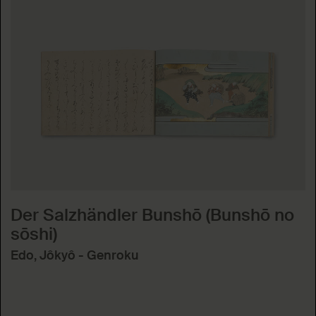
Der Salzhändler Bunshō (Bunshō no
sōshi)
Edo, Jôkyô - Genroku