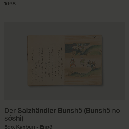
1668
Der Salzhändler Bunshô (Bunshô no
sôshi)
Edo, Kanbun - Enpô