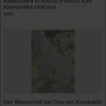
Kajikazawa in Kōshū (Provinz Kai)
Katsushika Hokusai
1830
Der Wasserfall bei Ono am Kisokaidō