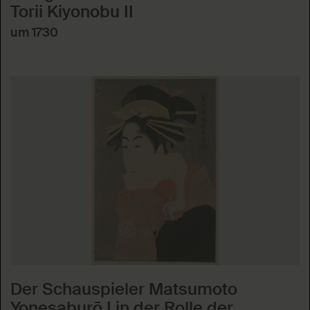
Torii Kiyonobu II
um 1730
Der Schauspieler Matsumoto
Yonesaburō I in der Rolle der