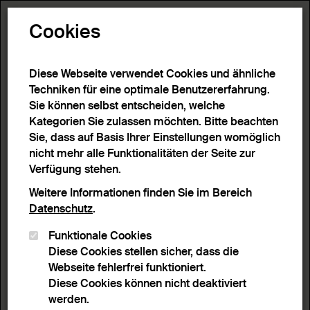
Toggle N
Cookies
5 Ergebnisse
Diese Webseite verwendet Cookies und ähnliche
Techniken für eine optimale Benutzererfahrung.
Sie können selbst entscheiden, welche
Start
>
Detailsuche
>
Suchergebnisse
Kategorien Sie zulassen möchten. Bitte beachten
Sie, dass auf Basis Ihrer Einstellungen womöglich
nicht mehr alle Funktionalitäten der Seite zur
Filter
Verfügung stehen.
Weitere Informationen finden Sie im Bereich
Datenschutz
.
Aktive Filter:
Funktionale Cookies
Entferne Filter
Technik:
Farbholzschnitt
Diese Cookies stellen sicher, dass die
Webseite fehlerfrei funktioniert.
Sortieren nach
Anzahl Ergebnisse
Diese Cookies können nicht deaktiviert
Listenansicht
Leuchtpultansicht
werden.