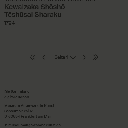
Kewaizaka Shōshō
Tōshūsai Sharaku
1794
Seite
Absenden
Die Sammlung
digital erleben
Museum Angewandte Kunst
Schaumainkai 17
D-60594 Frankfurt am Main
museumangewandtekunst.de