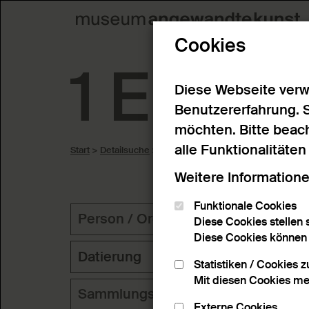
Cookies
1 Ergeb
Diese Webseite verw
Benutzererfahrung. 
möchten. Bitte beach
alle Funktionalitäte
Start
>
Detailsuche
>
Suchergebnisse
Weitere Informatione
Funktionale Cookies
Person / Organisation
Geog
Diese Cookies stellen s
Diese Cookies können n
Datierung
Statistiken / Cookies 
Mit diesen Cookies me
Sammlungsbereich
Schl
Externe Cookies