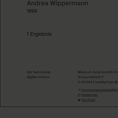
Andrea Wippermann
1999
1 Ergebnis
Absenden
Die Sammlung
Museum Angewandte Ku
digital erleben
Schaumainkai 17
D-60594 Frankfurt am M
museumangewandteku
Instagram
YouTube