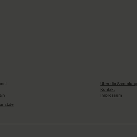
nst
Über die Sammlung 
Kontakt
ain
Impressum
nst.de