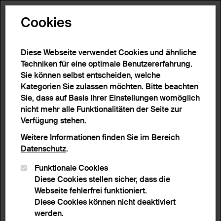
Toggle N
Cookies
9 Ergebnisse
Diese Webseite verwendet Cookies und ähnliche
Techniken für eine optimale Benutzererfahrung.
Sie können selbst entscheiden, welche
Start
>
Detailsuche
>
Suchergebnisse
Kategorien Sie zulassen möchten. Bitte beachten
Sie, dass auf Basis Ihrer Einstellungen womöglich
nicht mehr alle Funktionalitäten der Seite zur
Filter
Verfügung stehen.
Weitere Informationen finden Sie im Bereich
Datenschutz
.
Aktive Filter:
Funktionale Cookies
Entferne Filter
Material:
Fayence
Diese Cookies stellen sicher, dass die
Webseite fehlerfrei funktioniert.
Sortieren nach
Anzahl Ergebnisse
Diese Cookies können nicht deaktiviert
Listenansicht
Leuchtpultansicht
werden.