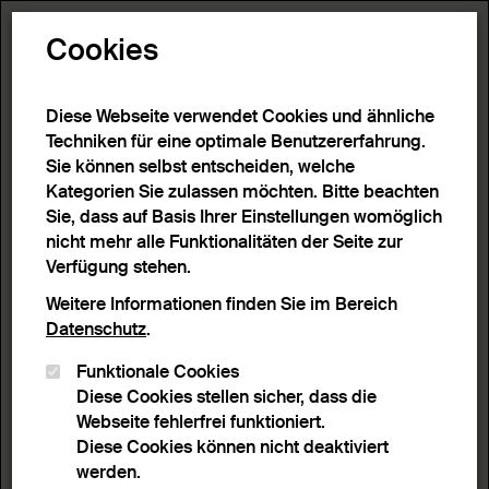
Toggle N
Cookies
6 Ergebnisse
Diese Webseite verwendet Cookies und ähnliche
Techniken für eine optimale Benutzererfahrung.
Sie können selbst entscheiden, welche
Start
>
Detailsuche
>
Suchergebnisse
Kategorien Sie zulassen möchten. Bitte beachten
Sie, dass auf Basis Ihrer Einstellungen womöglich
nicht mehr alle Funktionalitäten der Seite zur
Filter
Verfügung stehen.
Weitere Informationen finden Sie im Bereich
Datenschutz
.
Aktive Filter:
Funktionale Cookies
Entferne Filter
Schlagwort:
Futura
Diese Cookies stellen sicher, dass die
Webseite fehlerfrei funktioniert.
Sortieren nach
Anzahl Ergebnisse
Diese Cookies können nicht deaktiviert
Listenansicht
Leuchtpultansicht
werden.