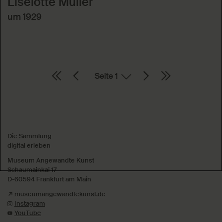
Liselotte Müller
um 1929
Seite
Absenden
Die Sammlung
digital erleben
Museum Angewandte Kunst
Schaumainkai 17
D-60594 Frankfurt am Main
museumangewandtekunst.de
Instagram
YouTube