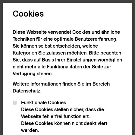
Toggle N
Cookies
4 Ergebnisse
Diese Webseite verwendet Cookies und ähnliche
Techniken für eine optimale Benutzererfahrung.
Sie können selbst entscheiden, welche
Start
>
Detailsuche
>
Suchergebnisse
Kategorien Sie zulassen möchten. Bitte beachten
Sie, dass auf Basis Ihrer Einstellungen womöglich
nicht mehr alle Funktionalitäten der Seite zur
Filter
Verfügung stehen.
Weitere Informationen finden Sie im Bereich
Datenschutz
.
Aktive Filter:
Funktionale Cookies
Entferne Filter
Schlagwort:
Konstruktivismus
Diese Cookies stellen sicher, dass die
Webseite fehlerfrei funktioniert.
Sortieren nach
Anzahl Ergebnisse
Diese Cookies können nicht deaktiviert
Listenansicht
Leuchtpultansicht
werden.