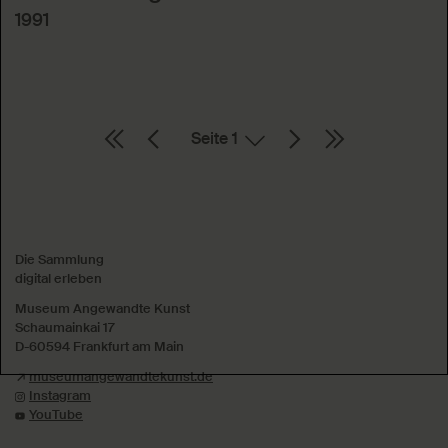
1991
Seite
Absenden
Die Sammlung
digital erleben
Museum Angewandte Kunst
Schaumainkai 17
D-60594 Frankfurt am Main
museumangewandtekunst.de
Instagram
YouTube