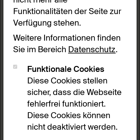
Funktionalitäten der Seite zur
Verfügung stehen.
Diese eindrucksvolle Figur ist ein
Weitere Informationen finden
First-Ziegel
.
Sie im Bereich
Datenschutz
.
Ein
First-Ziegel
liegt als Abschluss
ganz oben auf einem Hausdach.
Funktionale Cookies
Diese Cookies stellen
Dieser Ziegel ist aus China.
sicher, dass die Webseite
Er ist aus Keramik.
fehlerfrei funktioniert.
Und auf dem Ziegel befindet sich
Diese Cookies können
eine Drachen-Figur.
nicht deaktiviert werden.
Die Figur ist über 1 Meter lang, 60