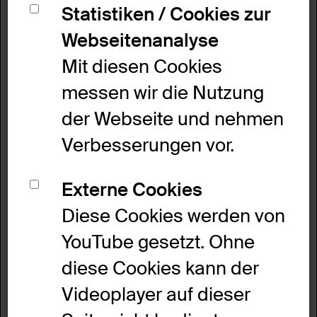
Statistiken / Cookies zur
Zentimeter hoch und fast 30
Webseitenanalyse
Zentimeter breit. Er ist ungefähr so
Mit diesen Cookies
groß wie ein Schäferhund.
messen wir die Nutzung
der Webseite und nehmen
Experten denken: Der Ziegel wurde
Verbesserungen vor.
im 17. Jahrhundert hergestellt.
Man nennt diese Zeit: späte Ming-
Externe Cookies
Zeit.
Diese Cookies werden von
Ming-Zeit ist der Name der Epoche
YouTube gesetzt. Ohne
in China von ungefähr dem Jahr
diese Cookies kann der
1350 bis 1650, also 300 Jahre lang.
Videoplayer auf dieser