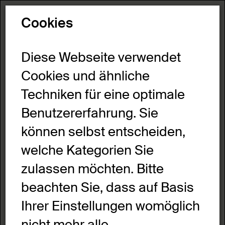
Toggl
Cookies
Drachen
Diese Webseite verwendet
Cookies und ähnliche
Techniken für eine optimale
Start
>
Informationen in Leichter Sprache
>
Kunst-
Objekte
>
Drachen
Benutzererfahrung. Sie
können selbst entscheiden,
welche Kategorien Sie
zulassen möchten. Bitte
beachten Sie, dass auf Basis
Ihrer Einstellungen womöglich
nicht mehr alle