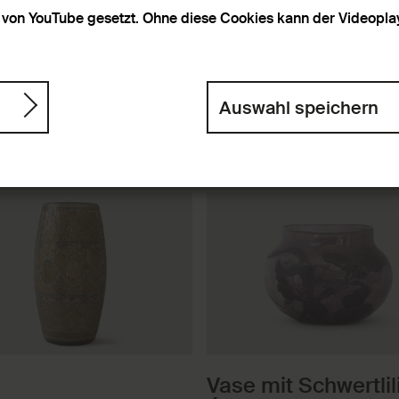
von YouTube gesetzt. Ohne diese Cookies kann der Videoplaye
Auswahl speichern
ach
bnisse
Vase mit Schwertlil