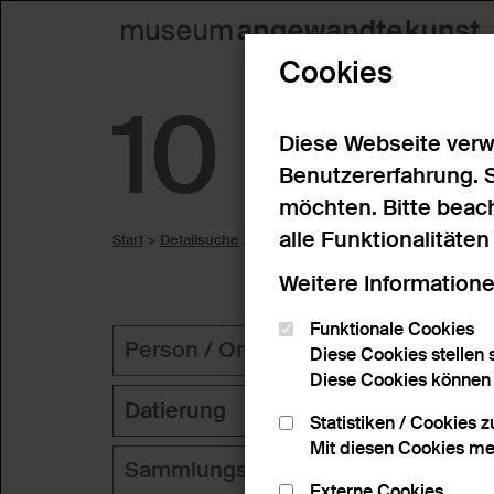
Cookies
10 Erge
Diese Webseite verw
Benutzererfahrung. 
möchten. Bitte beach
alle Funktionalitäte
Start
>
Detailsuche
>
Suchergebnisse
Weitere Informatione
Funktionale Cookies
Person / Organisation
Geog
Diese Cookies stellen s
Diese Cookies können n
Datierung
Statistiken / Cookies 
Mit diesen Cookies me
Sammlungsbereich
Schl
Externe Cookies