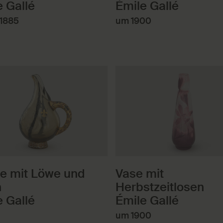
e Gallé
Émile Gallé
 1885
um 1900
e mit Löwe und
Vase mit
n
Herbstzeitlosen
e Gallé
Émile Gallé
um 1900