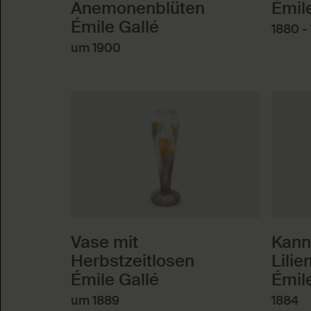
Anemonenblüten
Émil
Émile Gallé
1880 -
um 1900
Vase mit
Kann
Herbstzeitlosen
Lilie
Émile Gallé
Émil
um 1889
1884