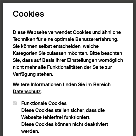
Toggle N
Cookies
9 Ergebnisse
Diese Webseite verwendet Cookies und ähnliche
Techniken für eine optimale Benutzererfahrung.
Sie können selbst entscheiden, welche
Start
>
Detailsuche
>
Suchergebnisse
Kategorien Sie zulassen möchten. Bitte beachten
Sie, dass auf Basis Ihrer Einstellungen womöglich
nicht mehr alle Funktionalitäten der Seite zur
Filter
Verfügung stehen.
Weitere Informationen finden Sie im Bereich
Datenschutz
.
Aktive Filter:
Funktionale Cookies
Entferne Filter
Schlagwort:
Fische
Diese Cookies stellen sicher, dass die
Webseite fehlerfrei funktioniert.
Sortieren nach
Anzahl Ergebnisse
Diese Cookies können nicht deaktiviert
Listenansicht
Leuchtpultansicht
werden.