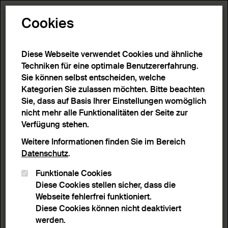
Toggle N
Cookies
8 Ergebnisse
Diese Webseite verwendet Cookies und ähnliche
Techniken für eine optimale Benutzererfahrung.
Sie können selbst entscheiden, welche
Start
>
Detailsuche
>
Suchergebnisse
Kategorien Sie zulassen möchten. Bitte beachten
Sie, dass auf Basis Ihrer Einstellungen womöglich
nicht mehr alle Funktionalitäten der Seite zur
Filter
Verfügung stehen.
Weitere Informationen finden Sie im Bereich
Datenschutz
.
Aktive Filter:
Funktionale Cookies
Entferne Filter
Schlagwort:
Rankenwerk
Diese Cookies stellen sicher, dass die
Webseite fehlerfrei funktioniert.
Sortieren nach
Anzahl Ergebnisse
Diese Cookies können nicht deaktiviert
Listenansicht
Leuchtpultansicht
werden.