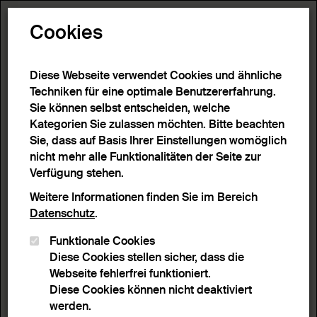
Toggle N
Cookies
6 Ergebnisse
Diese Webseite verwendet Cookies und ähnliche
Techniken für eine optimale Benutzererfahrung.
Sie können selbst entscheiden, welche
Start
>
Detailsuche
>
Suchergebnisse
Kategorien Sie zulassen möchten. Bitte beachten
Sie, dass auf Basis Ihrer Einstellungen womöglich
nicht mehr alle Funktionalitäten der Seite zur
Filter
Verfügung stehen.
Weitere Informationen finden Sie im Bereich
Datenschutz
.
Aktive Filter:
Funktionale Cookies
Entferne Filter
Schlagwort:
Ukiyo-e
Diese Cookies stellen sicher, dass die
Webseite fehlerfrei funktioniert.
Sortieren nach
Anzahl Ergebnisse
Diese Cookies können nicht deaktiviert
Listenansicht
Leuchtpultansicht
werden.