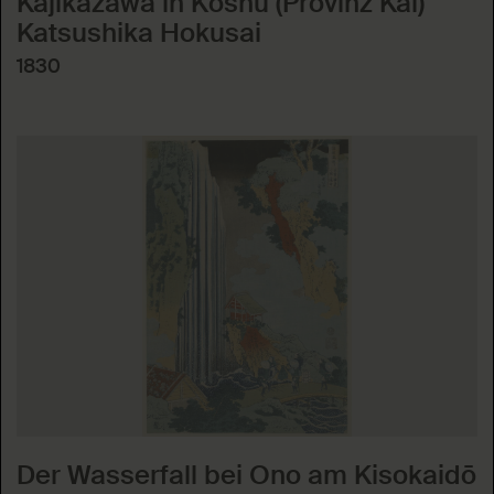
Kajikazawa in Kōshū (Provinz Kai)
Katsushika Hokusai
1830
Der Wasserfall bei Ono am Kisokaidō