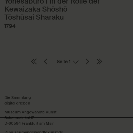
Yonesaburō I in der Rolle der
Kewaizaka Shōshō
Tōshūsai Sharaku
1794
Seite
Absenden
Die Sammlung
digital erleben
Museum Angewandte Kunst
Schaumainkai 17
D-60594 Frankfurt am Main
museumangewandtekunst.de