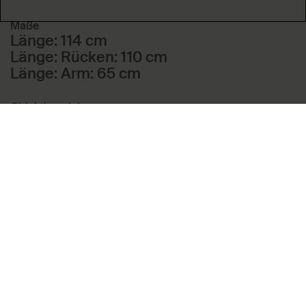
Maße
Länge: 114 cm
Länge: Rücken: 110 cm
Länge: Arm: 65 cm
Objektbezeichnung
Jacke
Inventarnummer
178
Creditline
Museum Angewandte Kunst, Frankfurt
am Main
Zugang
Schenkung; 31.12.1880; Frau Süsel