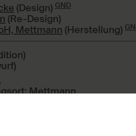
GND
cke
(Design)
un
(Re-Design)
GN
H, Mettmann
(Herstellung)
ition)
urf)
g
ngsort:
Mettmann
18/10, matt gebürstet; Polyamid
chichtet