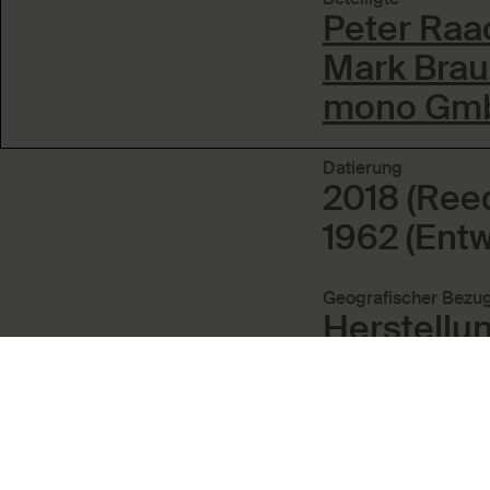
Peter Raa
Mark Bra
mono Gmb
Datierung
2018 (Reed
1962 (Entw
Geografischer Bezu
Herstellu
Material / Technik
Edelstahl 
pulverbes