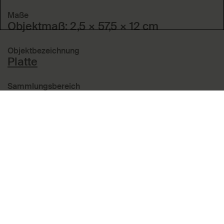
Maße
Objektmaß: 2,5 × 57,5 × 12 cm
Objektbezeichnung
Platte
Sammlungsbereich
Angewandte Kunst in Europa
Inventarnummer
14737
Creditline
Museum Angewandte Kunst, Frankfurt
am Main
Zugang
Ankauf; 27.10.1987; Markku Kosonen,