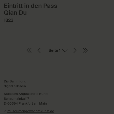
Eintritt in den Pass
Qian Du
1823
Seite
Absenden
Die Sammlung
digital erleben
Museum Angewandte Kunst
Schaumainkai 17
D-60594 Frankfurt am Main
museumangewandtekunst.de