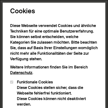
Toggle N
Cookies
1 Ergebnis
Diese Webseite verwendet Cookies und ähnliche
Techniken für eine optimale Benutzererfahrung.
Sie können selbst entscheiden, welche
Start
>
Detailsuche
>
Suchergebnisse
Kategorien Sie zulassen möchten. Bitte beachten
Sie, dass auf Basis Ihrer Einstellungen womöglich
nicht mehr alle Funktionalitäten der Seite zur
Filter
Verfügung stehen.
Weitere Informationen finden Sie im Bereich
Datenschutz
.
Aktive Filter:
Funktionale Cookies
Entferne Filter
Person / Organisation :
Qian Du
Diese Cookies stellen sicher, dass die
Webseite fehlerfrei funktioniert.
Sortieren nach
Anzahl Ergebnisse
Diese Cookies können nicht deaktiviert
Listenansicht
Leuchtpultansicht
werden.