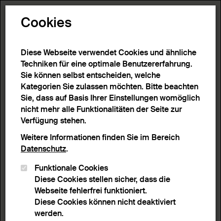
Toggle N
Cookies
4 Ergebnisse
Diese Webseite verwendet Cookies und ähnliche
Techniken für eine optimale Benutzererfahrung.
Sie können selbst entscheiden, welche
Start
>
Detailsuche
>
Suchergebnisse
Kategorien Sie zulassen möchten. Bitte beachten
Sie, dass auf Basis Ihrer Einstellungen womöglich
nicht mehr alle Funktionalitäten der Seite zur
Filter
Verfügung stehen.
Weitere Informationen finden Sie im Bereich
Datenschutz
.
Aktive Filter:
Funktionale Cookies
Entferne Filter
Objektbezeichnung :
Armschmuck
Diese Cookies stellen sicher, dass die
Webseite fehlerfrei funktioniert.
Sortieren nach
Anzahl Ergebnisse
Diese Cookies können nicht deaktiviert
Listenansicht
Leuchtpultansicht
werden.