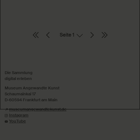
Seite
Absenden
Die Sammlung
digital erleben
Museum Angewandte Kunst
Schaumainkai 17
D-60594 Frankfurt am Main
museumangewandtekunst.de
Instagram
YouTube