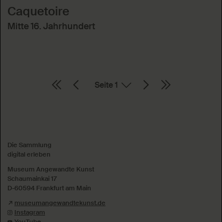
Caquetoire
Mitte 16. Jahrhundert
Seite
Absenden
Die Sammlung
digital erleben
Museum Angewandte Kunst
Schaumainkai 17
D-60594 Frankfurt am Main
museumangewandtekunst.de
Instagram
YouTube