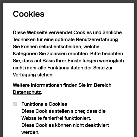
Toggle N
Cookies
1 Ergebnis
Diese Webseite verwendet Cookies und ähnliche
Techniken für eine optimale Benutzererfahrung.
Sie können selbst entscheiden, welche
Start
>
Detailsuche
>
Suchergebnisse
Kategorien Sie zulassen möchten. Bitte beachten
Sie, dass auf Basis Ihrer Einstellungen womöglich
nicht mehr alle Funktionalitäten der Seite zur
Filter
Verfügung stehen.
Weitere Informationen finden Sie im Bereich
Datenschutz
.
Aktive Filter:
Funktionale Cookies
Entferne Filter
Schlagwort:
Geschlecht
Diese Cookies stellen sicher, dass die
Webseite fehlerfrei funktioniert.
Sortieren nach
Anzahl Ergebnisse
Diese Cookies können nicht deaktiviert
Listenansicht
Leuchtpultansicht
werden.