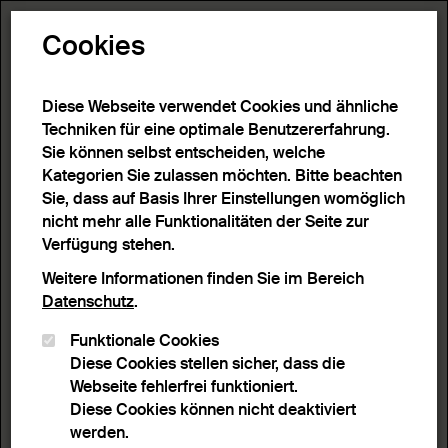
Toggle N
Cookies
6 Ergebnisse
Diese Webseite verwendet Cookies und ähnliche
Techniken für eine optimale Benutzererfahrung.
Sie können selbst entscheiden, welche
Start
>
Detailsuche
>
Suchergebnisse
Kategorien Sie zulassen möchten. Bitte beachten
Sie, dass auf Basis Ihrer Einstellungen womöglich
nicht mehr alle Funktionalitäten der Seite zur
Filter
Verfügung stehen.
Weitere Informationen finden Sie im Bereich
Datenschutz
.
Aktive Filter:
Funktionale Cookies
Entferne Filter
Schlagwort:
Liebe
Diese Cookies stellen sicher, dass die
Webseite fehlerfrei funktioniert.
Sortieren nach
Anzahl Ergebnisse
Diese Cookies können nicht deaktiviert
Listenansicht
Leuchtpultansicht
werden.