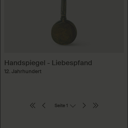
Handspiegel - Liebespfand
12. Jahrhundert
Seite
Absenden