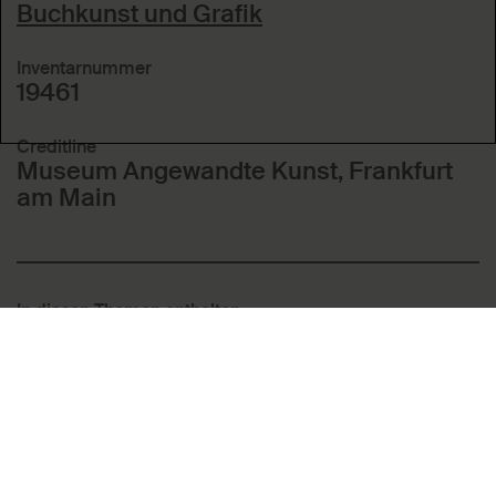
Buchkunst und Grafik
Inventarnummer
19461
Creditline
Museum Angewandte Kunst, Frankfurt
am Main
In diesen Themen enthalten