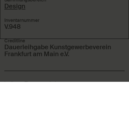
Design
Inventarnummer
V.948
Creditline
Dauerleihgabe Kunstgewerbeverein
Frankfurt am Main e.V.
In diesen Themen enthalten