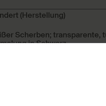
ndert (Herstellung)
ißer Scherben; transparente, 
emalung in Schwarz
asur
Farbe
gebrannt
glasiert
Malerei
 17,2 × 11 × 10,6 cm