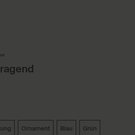
end
tragend
lung
Ornament
Blau
Grün