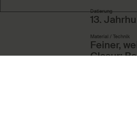
Datierung
13. Jahrhu
Material / Technik
Feiner, we
Glasur; B
Keramik
Gl
Maße
Objektmaß:
Objektbezeichnung
Figur