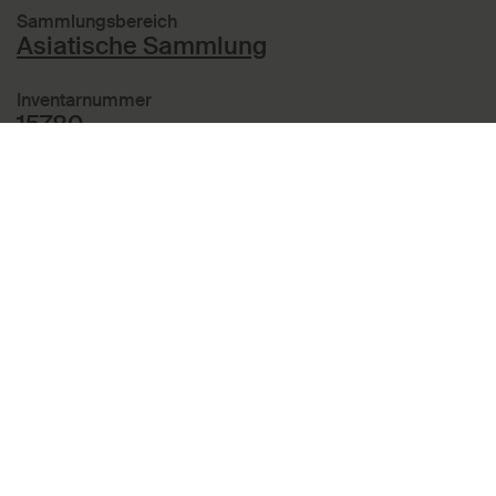
Sammlungsbereich
Asiatische Sammlung
Inventarnummer
15780
Creditline
Museum Angewandte Kunst, Frankfurt
am Main
Zugang
Ankauf; 31.12.1994; Galerie Fred Jahn,
München
In diesen Themen enthalten