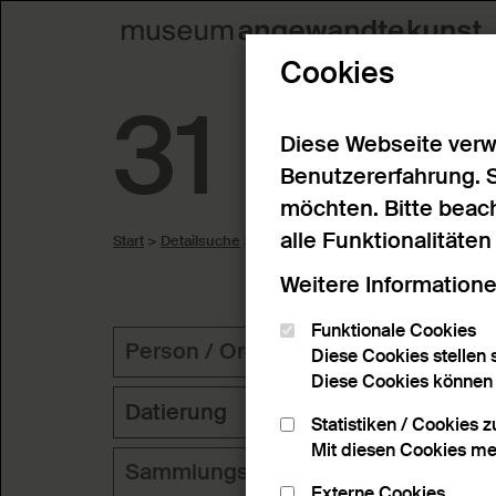
Cookies
31 Erge
Diese Webseite verw
Benutzererfahrung. 
möchten. Bitte beach
alle Funktionalitäte
Start
>
Detailsuche
>
Suchergebnisse
Weitere Informatione
Funktionale Cookies
Person / Organisation
Geog
Diese Cookies stellen s
Diese Cookies können n
Datierung
Statistiken / Cookies 
Mit diesen Cookies me
Sammlungsbereich
Schl
Externe Cookies