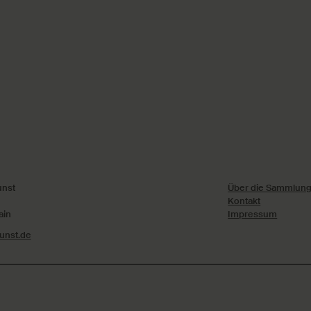
nst
Über die Sammlung 
Kontakt
ain
Impressum
nst.de