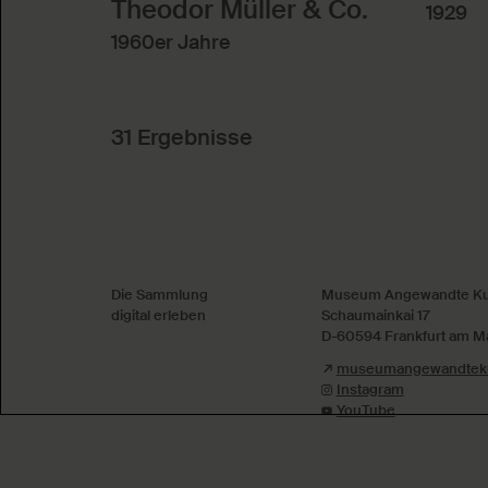
Theodor Müller & Co.
1929
1960er Jahre
31 Ergebnisse
Absenden
Die Sammlung
Museum Angewandte Ku
digital erleben
Schaumainkai 17
D-60594 Frankfurt am M
museumangewandteku
Instagram
YouTube