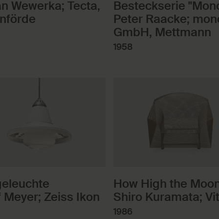
an Wewerka; Tecta,
Besteckserie "Mon
nförde
Peter Raacke; mon
GmbH, Mettmann
1958
eleuchte
How High the Moo
 Meyer; Zeiss Ikon
Shiro Kuramata; Vi
1986