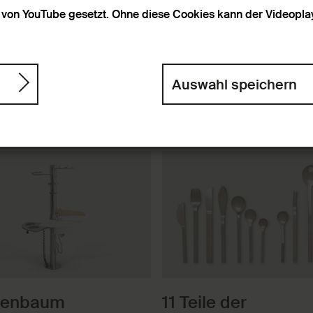
von YouTube gesetzt. Ohne diese Cookies kann der Videoplaye
Auswahl speichern
ach
bnisse
henbaum
11 Teile der