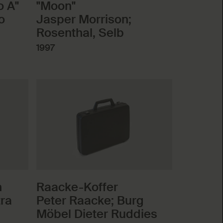
o A"
"Moon"
o
Jasper Morrison;
Rosenthal, Selb
1997
n
Raacke-Koffer
tra
Peter Raacke; Burg
Möbel Dieter Ruddies