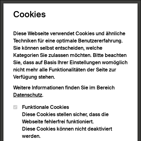
Toggle N
Cookies
14 Ergebnisse
Diese Webseite verwendet Cookies und ähnliche
Techniken für eine optimale Benutzererfahrung.
Sie können selbst entscheiden, welche
Start
>
Detailsuche
>
Suchergebnisse
Kategorien Sie zulassen möchten. Bitte beachten
Sie, dass auf Basis Ihrer Einstellungen womöglich
nicht mehr alle Funktionalitäten der Seite zur
Filter
Verfügung stehen.
Weitere Informationen finden Sie im Bereich
Datenschutz
.
Aktive Filter:
Funktionale Cookies
Entferne Filter
Schlagwort:
Rotunda
Diese Cookies stellen sicher, dass die
Webseite fehlerfrei funktioniert.
Sortieren nach
Anzahl Ergebnisse
Diese Cookies können nicht deaktiviert
Listenansicht
Leuchtpultansicht
werden.