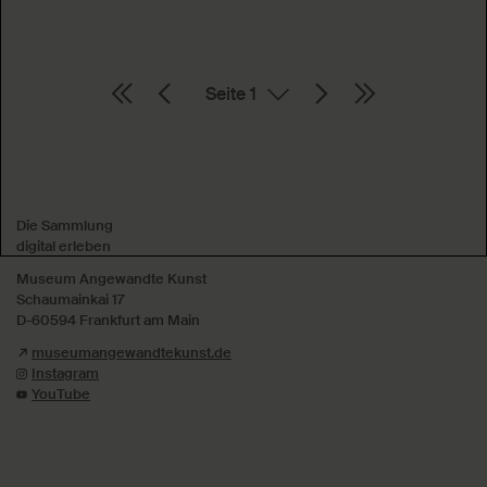
Seite
Absenden
Die Sammlung
digital erleben
Museum Angewandte Kunst
Schaumainkai 17
D-60594 Frankfurt am Main
museumangewandtekunst.de
Instagram
YouTube