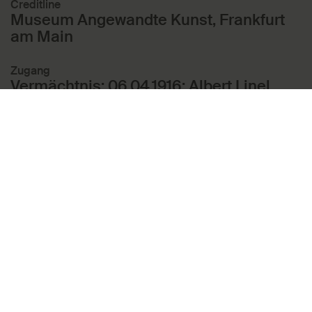
Creditline
Museum Angewandte Kunst, Frankfurt
am Main
Zugang
Vermächtnis; 06.04.1916; Albert Linel,
Frankfurt am Main
In diesen Themen enthalten