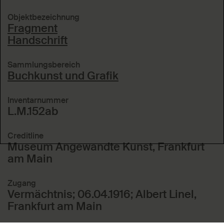
Objektbezeichnung
Fragment
Handschrift
Sammlungsbereich
Buchkunst und Grafik
Inventarnummer
L.M.152ab
Creditline
Museum Angewandte Kunst, Frankfurt
am Main
Zugang
Vermächtnis; 06.04.1916; Albert Linel,
Frankfurt am Main