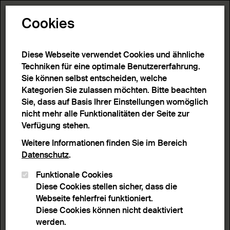
Toggle N
Cookies
4 Ergebnisse
Diese Webseite verwendet Cookies und ähnliche
Techniken für eine optimale Benutzererfahrung.
Sie können selbst entscheiden, welche
Start
>
Detailsuche
>
Suchergebnisse
Kategorien Sie zulassen möchten. Bitte beachten
Sie, dass auf Basis Ihrer Einstellungen womöglich
nicht mehr alle Funktionalitäten der Seite zur
Filter
Verfügung stehen.
Weitere Informationen finden Sie im Bereich
Datenschutz
.
Aktive Filter:
Funktionale Cookies
Entferne Filter
Schlagwort:
Romanik
Diese Cookies stellen sicher, dass die
Webseite fehlerfrei funktioniert.
Sortieren nach
Anzahl Ergebnisse
Diese Cookies können nicht deaktiviert
Listenansicht
Leuchtpultansicht
werden.