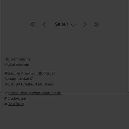
Seite
Absenden
Die Sammlung
digital erleben
Museum Angewandte Kunst
Schaumainkai 17
D-60594 Frankfurt am Main
museumangewandtekunst.de
Instagram
YouTube